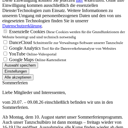
Diese Einwilligung können Sie jederzeit
hier
widerrufen. Ohne Ihre
Einwilligung kommen ausschließlich die essenziellen
Dienste/Technologien zum Einsatz. Weitere Informationen zu
unserem Umgang mit personenbezogenen Daten und den von uns
eingesetzten Technologien finden Sie in unserer
Datenschutzerklärung
.
Essenzielle Cookies
Diese Cookies werden für die Grundfunktionen der
Website benötigt und sind technisch notwendig
DanceCloud
Schnittstelle zur Verwaltungs-Software unserer Tanzschule
Google Analytics
Tool für die Datenverkehrsanalyse von Websites
YouTube
Online-Videoportal
Google Maps
Online-Kartendienst
Auswahl speichern
Einstellungen
Alle akzeptieren
Sommerferien
Liebe Mitglieder und Interessenten,
vom 20.07. – 09.08.26 einschließlich befinden wir uns in den
Sommerferien.
Ab Montag, dem 10. August startet unser Sommerferienprogramm.
Auch unser Tanzschulbüro ist dann montags – freitags wieder von
16-19 Uhr geöffnet. Ausnahmslos alle Kurse finden wieder ab dem